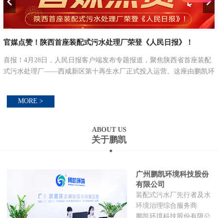
官媒点赞！陕西首座装配式污水处理厂荣登《人民日报》！
喜报！4月28日，人民日报客户端发布专题报道，聚焦陕西省首座装配
式污水处理厂——西咸新区第十再生水厂正式投入运营。这座由鹏凯环
并
境提供核心技术与装配式解决方案打造的标杆工程，以 “搭积木” 式的
创新建造模式...
MORE >
ABOUT US
关于鹏凯
广州鹏凯环境科技股份
有限公司
装配式污水厂先行者及水
环境治理综合服务商
鹏凯环境科技股份有限公