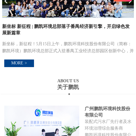
新坐标 新征程 | 鹏凯环境总部落子番禺经济新引擎，开启绿色发
展新篇章
新坐标，新征程！5月15日上午，鹏凯环境科技股份有限公司（简称：
污
鹏凯环境）鹏凯环境总部正式入驻番禺工业经济总部园区创新中心，并
在
举行总部大楼乔迁仪式，以乔迁之喜，启航新征程。立新址·启新篇：
MORE >
锚定绿色低碳发...
ABOUT US
关于鹏凯
广州鹏凯环境科技股份
有限公司
装配式污水厂先行者及水
环境治理综合服务商
鹏凯环境科技股份有限公