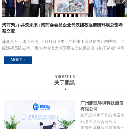
湾商聚力 共筑未来 | 湾商会会员企业代表团莅临鹏凯环境总部考
察交流
盛夏六月，珠江潮涌。6月11日下午，广州市工商联原专职副主席、二
调
级巡视员陈立率广州市粤港澳大湾区经济文化促进会（以下简称“湾商
湘
会”）会员企业代表团莅临鹏凯环境新总部大厦考察交流。本次活动旨
MORE >
在庆祝乔迁、探...
ABOUT US
关于鹏凯
广州鹏凯环境科技股份
有限公司
装配式污水厂先行者及水
环境治理综合服务商
鹏凯环境科技股份有限公