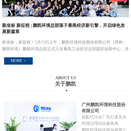
新坐标 新征程 | 鹏凯环境总部落子番禺经济新引擎，开启绿色发
展新篇章
新坐标，新征程！5月15日上午，鹏凯环境科技股份有限公司（简称：
污
鹏凯环境）鹏凯环境总部正式入驻番禺工业经济总部园区创新中心，并
在
举行总部大楼乔迁仪式，以乔迁之喜，启航新征程。立新址·启新篇：
MORE >
锚定绿色低碳发...
ABOUT US
关于鹏凯
广州鹏凯环境科技股份
有限公司
装配式污水厂先行者及水
环境治理综合服务商
鹏凯环境科技股份有限公