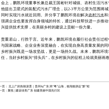
会上，鹏凯环境董事长兼总裁王国彬针对城镇、农村生活污水
他提出卫星式的装配式污水厂理念，以2-3平方公里为范围将
同时实现污水就近回用。并分享了鹏凯环境在解决
农村污水
和
强调企业也要发挥自身领域的特长，通过科技帮扶进一步推动
兴提供技术支撑，在美丽乡村的建设上贡献一份力量。
责重若山，行胜于言。近年来，鹏凯环境在履行社会责任过程
与国家战略、企业业务深度融合，在实现自身高质量发展的同
乡村振兴既是一场攻坚战，更是一场持久战。未来，鹏凯环境
任，当好乡村振兴“排头兵”，在乡村振兴的征程上绘就美丽画
一页：
北上广的热辣滚烫｜贵州⇆广东 跨“粤”山海，敢闯敢拼赴“黔”程
一页：
聚焦 | 建设绿美广东 创建美丽中国先行区