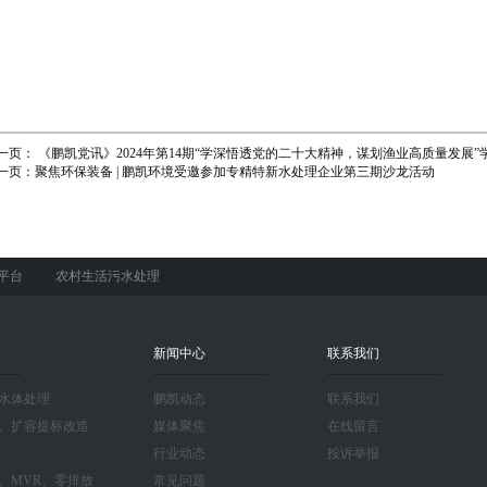
一页：
《鹏凯党讯》2024年第14期“学深悟透党的二十大精神，谋划渔业高质量发展
一页：
聚焦环保装备 | 鹏凯环境受邀参加专精特新水处理企业第三期沙龙活动
平台
农村生活污水处理
新闻中心
联系我们
水体处理
鹏凯动态
联系我们
、扩容提标改造
媒体聚焦
在线留言
行业动态
投诉举报
、MVR、零排放
常见问题