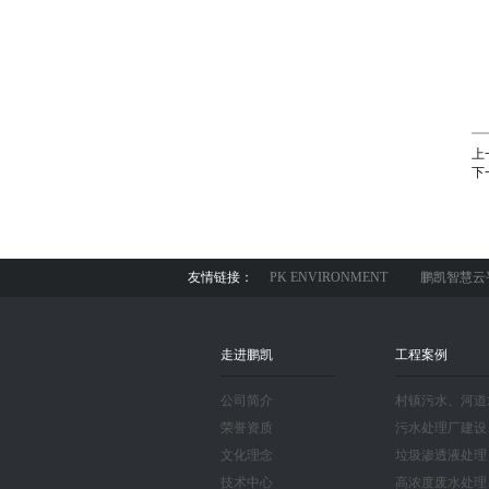
上
下
友情链接：
PK ENVIRONMENT
鹏凯智慧云
走进鹏凯
工程案例
公司简介
村镇污水、河道
荣誉资质
污水处理厂建设
文化理念
垃圾渗透液处理
技术中心
高浓度废水处理