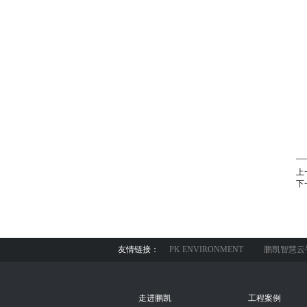
上
下
友情链接：
PK ENVIRONMENT
鹏凯智慧云
走进鹏凯
工程案例