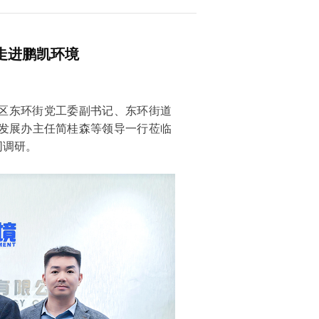
走进鹏凯环境
禺区东环街党工委副书记、东环街道
发展办主任简桂森等领导一行莅临
同调研。