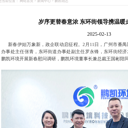
您当前位置：
网站首页
>
新闻中心
>
鹏凯动态
岁序更替春意浓 东环街领导携温暖
2025-02-13
新春伊始万象新，政企联动启征程。2月11日，广州市番
办事处主任张青，东环街道办事处副主任罗永锋，东环街经济
鹏凯环境开展新春慰问调研，鹏凯环境董事长兼总裁王国彬陪
1