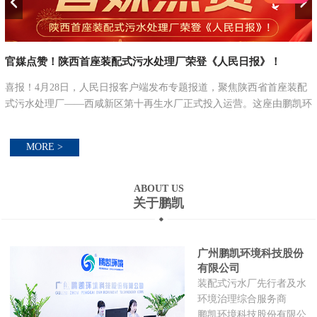
官媒点赞！陕西首座装配式污水处理厂荣登《人民日报》！
喜报！4月28日，人民日报客户端发布专题报道，聚焦陕西省首座装配
式污水处理厂——西咸新区第十再生水厂正式投入运营。这座由鹏凯环
并
境提供核心技术与装配式解决方案打造的标杆工程，以 “搭积木” 式的
创新建造模式...
MORE >
ABOUT US
关于鹏凯
广州鹏凯环境科技股份
有限公司
装配式污水厂先行者及水
环境治理综合服务商
鹏凯环境科技股份有限公