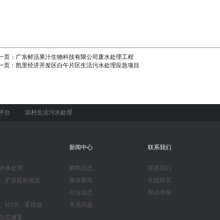
一页：
广东鲜活果汁生物科技有限公司废水处理工程
一页：
凯里经济开发区白午片区生活污水处理应急项目
平台
农村生活污水处理
新闻中心
联系我们
水体处理
鹏凯动态
联系我们
、扩容提标改造
媒体聚焦
在线留言
行业动态
投诉举报
、MVR、零排放
常见问题
生态修复