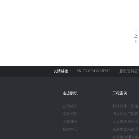
上
下
友情链接：
PK ENVIRONMENT
鹏凯智慧云
走进鹏凯
工程案例
公司简介
村镇污水、河道
荣誉资质
污水处理厂建设
文化理念
垃圾渗透液处理
技术中心
高浓度废水处理
水环境治理与水