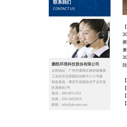
联系我们
CONTACT US
【
3
3
鹏凯环境科技股份有限公司
段
总部地址：广州市番禺区南村镇番禺
工业经济总部园区创新中心11号楼
【
制造基地：肇庆市高新技术产业开发
区港南街2号
【
电话：400-9913-833
【
传真：020-34832618
【
邮箱：info@pkwater.com