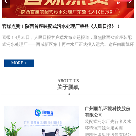
官媒点赞！陕西首座装配式污水处理厂荣登《人民日报》！
喜报！4月28日，人民日报客户端发布专题报道，聚焦陕西省首座装配
式污水处理厂——西咸新区第十再生水厂正式投入运营。这座由鹏凯环
并
境提供核心技术与装配式解决方案打造的标杆工程，以 “搭积木” 式的
创新建造模式...
MORE >
ABOUT US
关于鹏凯
广州鹏凯环境科技股份
有限公司
装配式污水厂先行者及水
环境治理综合服务商
鹏凯环境科技股份有限公