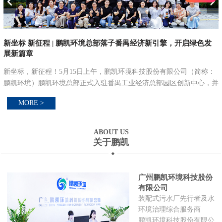
新坐标 新征程 | 鹏凯环境总部落子番禺经济新引擎，开启绿色发
展新篇章
新坐标，新征程！5月15日上午，鹏凯环境科技股份有限公司（简称：
污
鹏凯环境）鹏凯环境总部正式入驻番禺工业经济总部园区创新中心，并
在
举行总部大楼乔迁仪式，以乔迁之喜，启航新征程。立新址·启新篇：
MORE >
锚定绿色低碳发...
ABOUT US
关于鹏凯
广州鹏凯环境科技股份
有限公司
装配式污水厂先行者及水
环境治理综合服务商
鹏凯环境科技股份有限公